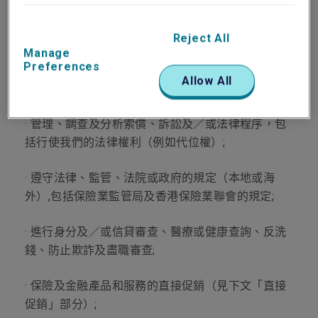
· 處理及決定任何保險申請、要求及保險索償，並提
供持續的保險服務;
Reject All
Manage
Preferences
· 處理付款要求及直接扣賬授權（包括評估閣下的財
Allow All
務需要）;
· 管理、調查及分析索償、訴訟及／或法律程序，包
括行使我們的法律權利（例如代位權）;
· 遵守法律、監管、法院或政府的規定（本地或海
外）,包括保險業監管局及香港保險業聯會的規定;
· 進行身分及／或信貸審查、醫療或健康查詢、反洗
錢、防止欺詐及盡職審查;
· 保險及金融產品和服務的直接促銷（見下文「直接
促銷」部分）;