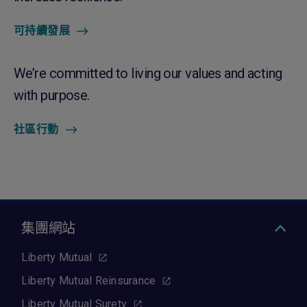
可持續發展
We’re committed to living our values and acting
with purpose.
社區行動
集團網站
Liberty Mutual
Liberty Mutual Reinsurance
Liberty Mutual Surety