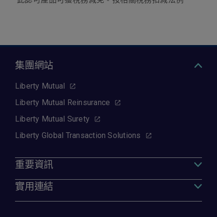
的較早日期)起個別保單續保當日或之前交付 至
或出現；若在這五 （5）年後發病，將被推定
所有有關保單持有人。 如有查詢，請致電2892
為於保單生效日後感染或出現。 惟本第3節的
3822或電郵life.medical@libertymutual.com.hk
不保事項並不適用於因性侵犯、醫療援助、器
與我們聯絡。
官移植、輸血或捐血、或出生時受HIV感染所
引致的傷病，有關賠償將按條款及保障 內其
他條款處理
集團網站
因倚賴或過量服用藥物、酒精、毒品或類似物
質（或受其影響）、故意自殘身體或企圖自
Liberty Mutual
殺、參與非法活動、或性病及經由性接觸傳染
的疾 病或其後遺症（HIV及其相關的傷病將按
Liberty Mutual Reinsurance
第3節處理）的醫療服務費用
Liberty Mutual Surety
以下服務的收費:
以美容或整容為目的的服務，惟受保人因
Liberty Global Transaction Solutions
意外而受傷，並於意外後九十（90）日內
接受的必要醫療服務則不屬此項；或
矯正視力或屈光不正的服務，而該等視力
重要資訊
問題可透過驗配眼鏡或隱形眼鏡矯正，包
括但不限於眼部屈光治療、角膜激光矯視
實用連結
手術（LASIK）， 以及任何相關的檢測、
治療程序及服務
預防性治療及預防性護理的費用，包括但不限