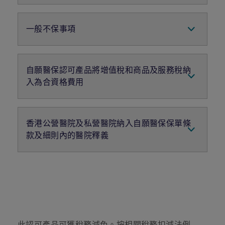
投保年齡為0至80歲
保證續保至100 歲
一般不保事項
香港居民
任何非醫療所需治療、治療程序、藥物、檢測
或服務的費用
自願醫保認可產品將增值稅和商品及服務稅納
若純粹為接受診斷程序或專職醫療服務（包括
入為合資格費用
但不限於物理治療、職業治療及言語治療）而
住院，該住院期間所招致的全部或部分費用。
惟 若該等程序或服務是在註冊醫生建議下因
由2022年3月1日當日或之後在自願醫保認可產
而進行醫療所需的診斷，或無法以為日症病人
品下所招致的合資格費用將包括就所需醫療費用
香港公營醫院及私營醫院納入自願醫保保單條
提供醫療服務的方式下有效地進行的傷病治
而收取或徵收的增值稅和商品及服務稅 (如有)，
療，則不 屬此項
並受相關認可產品的條款及保障所限。相關補充
款及細則內的醫院釋義
文件將於保單續保時交付至所有有關保單持有
在保單生效日前，因感染或出現人體免疫力缺
人。如有查詢，請致電2892 3822或電郵
乏病毒 (“HIV”) 及其相關的傷病所招致的費
由2023年4月1日開始，你的自願醫保保單條款
life.medical@libertymutual.com.hk與我們聯
用。不論保單持有人或受保人在遞交投保申請
及細則內第八部分「釋義」中 「醫院」的解釋應
絡。
文件 （若本公司在保單提出要求，則包括相
包括屬於《醫院管理局條例》（香港法例第 113
關必需資料的任何更新及改動）時是否知悉，
章）所界 定的公營醫院或是根據《私營醫療機構
若此傷病在保單生效日前已存在，則不會賠償
條例》（香港法例第 633 章）領有牌 照的醫院，
此傷病。若 無法證明初次感染或出現此傷病
並受該定義內的(b)、(c) 及 (d) 節條款所限。相
的時間，則此傷病於保單生效日起計五（5）
關補充文件將於 2023年4月1日(或一個公司決定
此認可產品可獲稅務減免。按相關稅務扣減法例
年內發病，將被推定為於保單生效日前已感染