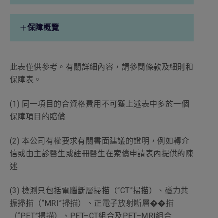
保障項目(a) – (l)的每年保障限額
保障概覽
賠償限額
每保單年度420,000港元
(a) 病房及膳食
保障項目(a) – (l)的終身保障限額
此表僅供參考。有關詳細內容，請參閱條款及細則和
每日750港元
賠償限額
每保單年度最多180日
保障表。
賠償限額
無
(b) 雜項開支
(1) 同一項目的合資格費用不可獲上述表中多於一個
保障項目的賠償
賠償限額
每保單年度14,000港元
(2) 本公司有權要求有關書面建議的證明，例如轉介
(c) 主診醫生巡房費
信或由主診醫生或註冊醫生在索償申請表內提供的陳
每日750港元
賠償限額
述
每保單年度最多180日
(3) 檢測只包括電腦斷層掃描（“CT”掃描）、磁力共
(2)
(d) 專科醫生費
振掃描（“MRI”掃描）、正電子放射斷層��描
賠償限額
每保單年度4,300港元
（“PET”掃描）、PET–CT組合及PET–MRI組合