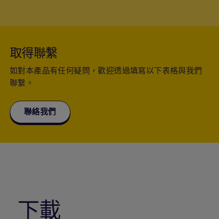
(5)
賠償限額
外科醫生費的35%
(h) 手術室費
取得聯繫
(5)
賠償限額
外科醫生費的35%
如對本產品有任何疑問，歡迎透過填寫以下表格與我們
(2) (3)
(i) 訂明診斷成像檢測
聯繫。
每保單年度20,000港元
賠償限額
設30%共同保險
聯絡我們
(4)
(j) 訂明非手術癌症治療
賠償限額
每保單年度80,000港元
(2)
(k) 入院前或出院後/ 日間手術前後的門診護理
每次580 港元, 每保單年度
3,000 港元
下載
住院/日間手術前最多1 次
賠償限額
門診或急症診症