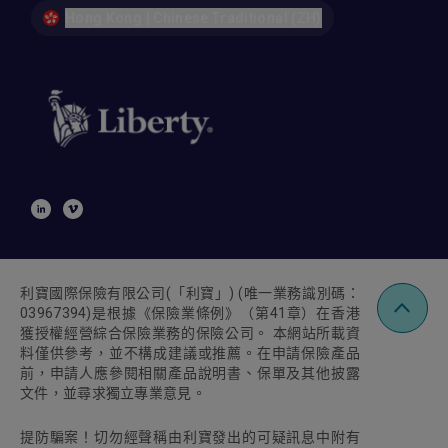
於並無症狀下的一般身體檢查、定期檢測或篩
Hong Kong | Chinese Traditional (ZH)
查程序、或僅因受保人及/或其家人過往病歷
而進 行的篩查或監測程序、頭髮重金屬元素
分析、接種疫苗或健康補充品。為免存疑，本
第6節並不適用於:
為了避免因接受其他醫療服務引起的併發
症而進行的治療、監測、檢測或治療程序
移除癌前病變；及
為預防過往傷病復發或其併發症的治療
牙科醫生進行的牙科治療及口腔頜面手術的費
用，惟受保人因意外引致在住院期間接受的急
症治療及手術則不屬此項。出院後的跟進牙科
治 療及口腔手術則不會獲得賠償
下列醫療服務及輔導服務的費用 - 產科狀況及
利寶國際保險有限公司
(
「利寶」
) (
唯一業務識別碼：
其併發症，包括但不限於懷孕、分娩、墮胎或
03967394)
是根據《保險業條例》（第
41
章）在香港
流產的診斷檢測；節育或恢復生育；任何性別
獲授權經營綜合保險業務的保險公司。 本網站所載資
的結紮或變性；不育（包括體外受孕或任何其
料僅供參考，並不構成建議或推薦。在申請保險產品
他人工受孕）；以及性機能失常，包括但不限
前，申請人應參閱相關產品說明書、保單及其他披露
於任何原因導致的陽萎、不舉或早泄
文件，並尋求獨立專業意見。
購買屬耐用品的醫療設備及儀器的費用，包括
但不限於輪椅、床及家具、呼吸道壓力機及面
提防騙案！切勿經聲稱由利寶發出的可疑訊息中附有
罩、可攜式氧氣及氧氣治療儀器、血液透析