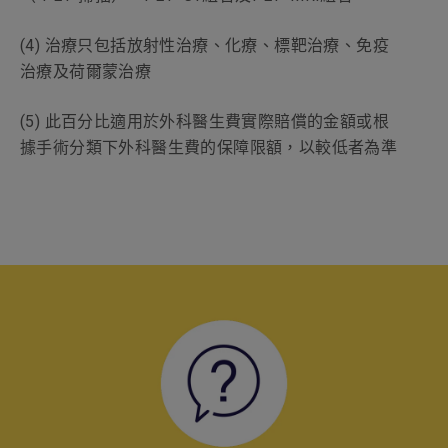
(e) 深切治療
(4) 治療只包括放射性治療、化療、標靶治療、免疫
治療及荷爾蒙治療
每日3,500港元
賠償限額
每保單年度最多25日
(5) 此百分比適用於外科醫生費實際賠償的金額或根
(f) 外科醫生費
據手術分類下外科醫生費的保障限額，以較低者為準
每項手術，按手術表劃分的手術分類
複雜
大型
中型
小型
50,000港元
賠償限額
25,000港元
12,500港元
5,000港元
(g) 麻醉科醫生費