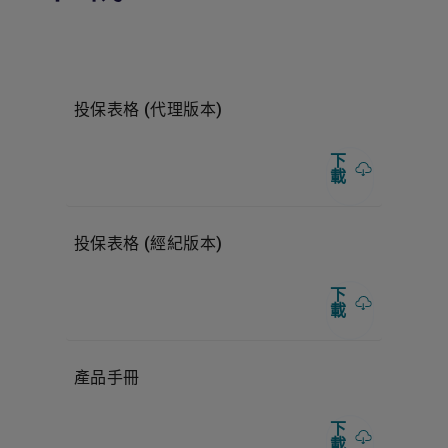
出院/日間手術後90 日內
最多3 次跟進門診
(l) 精神科治療
投保表格 (代理版本)
賠償限額
每保單年度30,000港元
下
載
投保表格 (經紀版本)
下
載
產品手冊
下
載