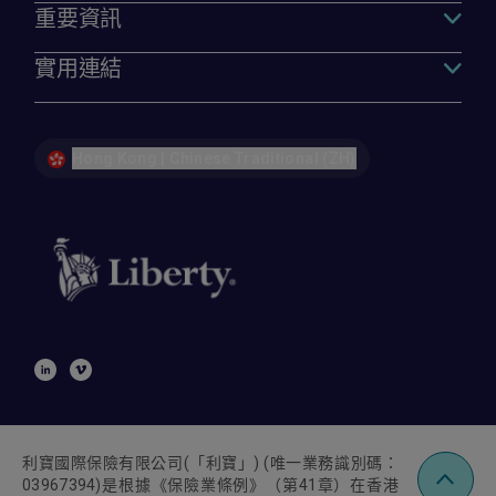
重要資訊
實用連結
Hong Kong | Chinese Traditional (ZH)
利寶國際保險有限公司
(
「利寶」
) (
唯一業務識別碼：
03967394)
是根據《保險業條例》（第
41
章）在香港