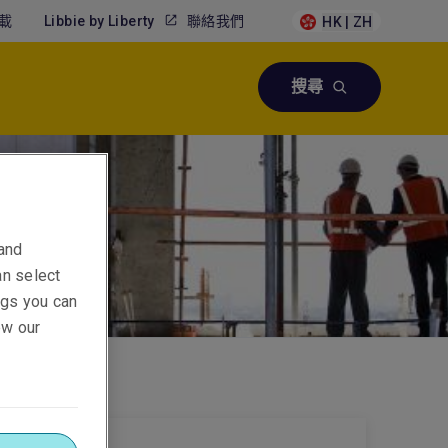
載
Libbie by Liberty
聯絡我們
HK | ZH
搜尋
 and
an select
ings you can
ew our