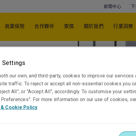
新聞中心
下
商業保險
合作夥伴
索償
關於我們
行業洞察
 Settings
oth our own, and third-party, cookies to improve our services
ite traffic. To reject or accept all non-essential cookies you c
eject All”, or “Accept All”, accordingly. To customise your sett
Preferences”. For more information on our use of cookies, vi
 & Cookie Policy