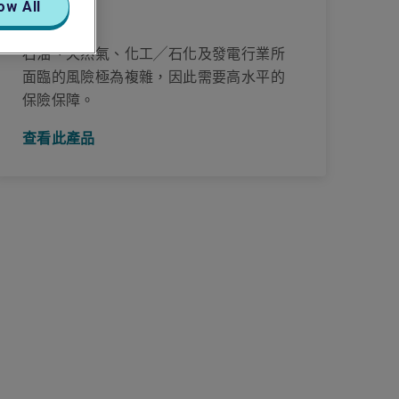
ow All
能源
石油、天然氣、化工╱石化及發電行業所
面臨的風險極為複雜，因此需要高水平的
保險保障。
查看此產品