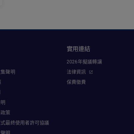
訊
實用連結
2026年擬議轉讓
收集聲明
法律資訊
策
保費徵費
則
聲明
用政策
程式最終使用者許可協議
安聲明