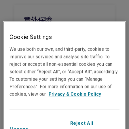
意外保險
查看此產品
Cookie Settings
We use both our own, and third-party, cookies to
improve our services and analyse site traffic. To
reject or accept all non-essential cookies you can
網絡
select either “Reject All”, or “Accept All”, accordingly.
To customise your settings you can “Manage
我們的全球網絡團隊擁有雄厚的資金實
Preferences”. For more information on our use of
力、靈活的保障範圍及專家指導，可提
cookies, view our
Privacy & Cookie Policy
供強大的商業網絡解決方案，幫助組織
應對複雜風險。
查看此產品
Reject All