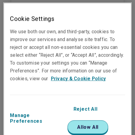
查看產品
Cookie Settings
We use both our own, and third-party, cookies to
improve our services and analyse site traffic. To
reject or accept all non-essential cookies you can
勞工保險
select either “Reject All”, or “Accept All”, accordingly.
To customise your settings you can “Manage
保護您的員工和業務面對意外帶來的風險
Preferences”. For more information on our use of
cookies, view our
Privacy & Cookie Policy
查看產品
Reject All
Manage
Preferences
忠誠保險
Allow All