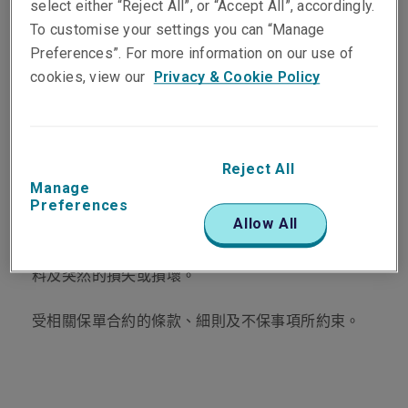
保障您的工業、商業
select either “Reject All”, or “Accept All”, accordingly.
To customise your settings you can “Manage
或辦公室設備免受意
Preferences”. For more information on our use of
cookies, view our
Privacy & Cookie Policy
外損失或損壞
機械和設備與您其他寶貴資產一樣，應該全時間得到
Reject All
適當的維護和保障。這是因為它們較易因意外而損失
Manage
Preferences
或損壞，需要高昂的費用來維修或更換該設備。
Allow All
利寶的財物損失保險保障您所有機器和設備之無法預
料及突然的損失或損壞。
受相關保單合約的條款、細則及不保事項所約束。