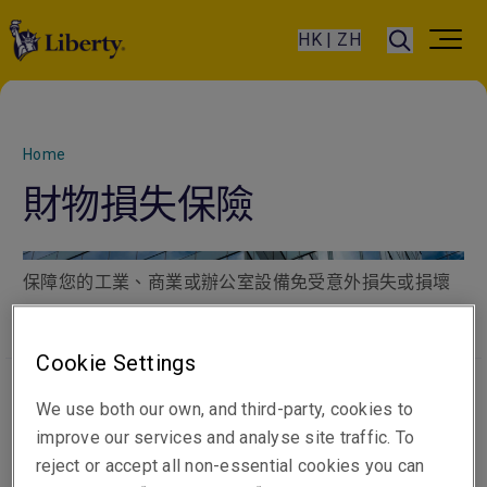
HK | ZH
Home
財物損失保險
保障您的工業、商業或辦公室設備免受意外損失或損壞
Cookie Settings
We use both our own, and third-party, cookies to
improve our services and analyse site traffic. To
reject or accept all non-essential cookies you can