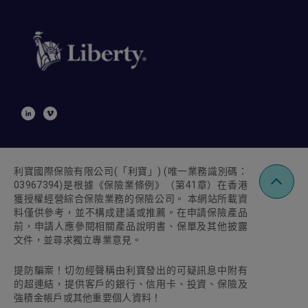
利寶國際保險有限公司
(
「利寶」
) (
唯一業務識別碼：
03967394)
是根據《保險業條例》（第
41
章）在香港
獲授權經營綜合保險業務的保險公司。 本網站所載資
料僅供參考，並不構成建議或推薦。在申請保險產品
前，申請人應參閱相關產品說明書、保單及其他披露
文件，並尋求獨立專業意見。
提防騙案！切勿經聲稱由利寶發出的可疑訊息中附有
的超連結，提供客戶的銀行、信用卡、投資、保險及
強積金帳戶或其他重要個人資料！