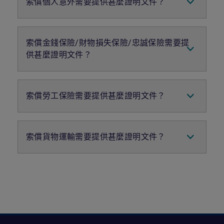
索償個人意外需要提供甚麼證明文件？
任何證人的姓名、電話和地址
換）
所有來自第三者的傳訊令狀通訊及文件
死亡索償:
第三者的受損壞物品之照片（如有）
死亡證明、驗屍報告、驗屍官的調查結
顯示事件或財產損失的閉路電視片段（如有）
索償金錢保險/財物損失保險/忠誠保險需要提
果、受保人與索償人的關係證明（如結婚
請注意，受保人應在收到第三者索償通知後或可
或出生證明副本）
供甚麼證明文件？
能引起索償的情況後立即通知利寶索償部。受保
人不得承認任何責任及向提供利寶保險任何或所
永久傷殘索償:
事故報告
有第三者資料。
醫療/專科醫生報告
警方報告（失竊，搶劫或盜竊）
索償勞工保險需要提供甚麼證明文件？
失物的購買收據
被盜和挪用資金的會計記錄（證明）
勞工處表格2或2B副本（請將正本遞交至勞工
處）
索償貨物運輸需要提供甚麼證明文件？
病假証明書正本
醫療費用收據正本
保險憑證/保單
商業發票/裝箱單
提單/運輸合同
與承運人和其他有關各方的通訊來往
顯示損失或損壞的程度調查報告或其他文件證
明