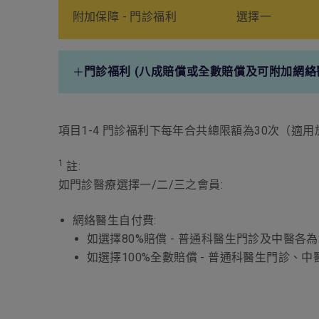
附加保障 - 門診福利
選擇一
補牙及脫牙
3,000港元
因牙痛而所需之緊急緩和治療
3,000港元
門診福利 (八成賠償或全數賠償及可附加網絡醫
阻生
3,000港元
醫生門診費
350港元
(每日最高賠償額, 每保單年度
項目1-4 門診福利下每年合共總限額為30次（適
最高賠償額為30次)
假牙 (因意外引致所需)
3,000港元
1
註:
2
物理治療/脊醫
670港元
如門診醫療選擇一/二/三之會員:
每年最高賠償額
3,000港元
(每日最高賠償額, 每保單年度
最高賠償額為10次)
網絡醫生自付費:
如選擇80%賠償 - 普通科醫生門診及中醫各
專科門診費
670港元
如選擇100%全數賠償 - 普通科醫生門診
(每日最高賠償額, 每保單年度
最高賠償額為10次)