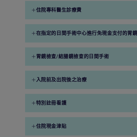
住院醫生診療費
2,700港元
小型手術
3,375港元
住院專科醫生診療費
(每日限額，每宗病症最多91
中型手術
6,750港元
日)
住院專科醫生診療費
5,500港元
小型手術
3,375港元
在指定的日間手術中心進行免現金支付的胃鏡
(每宗病症限額，必須由主診
醫生推薦及列明病症)
在指定的日間手術中心進行免
全面涵蓋
胃鏡檢查/結腸鏡檢查的日間手術
現金支付的胃鏡檢查/結腸鏡
檢查
(需要入院前評估，每次手術
胃鏡檢查/結腸鏡檢查的日間
28,000港元
限額)
入院前及出院後之治療
手術
(每次手術限額)
入院前及出院後之治療
4,500港元
特別註冊看護
(每宗病症限額，包括1次入院
前30日內及出院後90日內與
住院治療有關之診治)
特別註冊看護
800港元
住院現金津貼
(每日限額，每宗病症最多30
日)