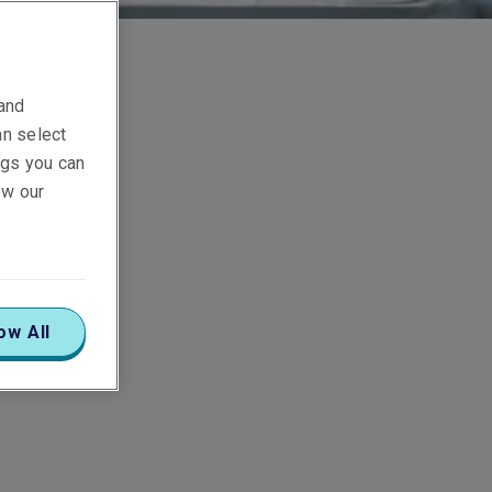
 and
an select
ings you can
ew our
ow All