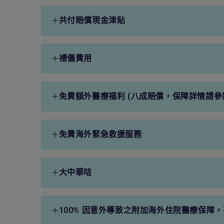
住院現金津貼
1,000港元
共付賠償現金津貼
(每日限額，每宗病症最多91
日) (此保障只適
用於入住政府大房及會取代其
共付賠償現金津貼
1,000港元
他住院賠償)
禮儀費用
(每日限額，每宗病症最多91
日)
禮儀費用
90,000港元
免費額外醫療福利 (八成賠償，保障詳情請參
(每宗限額)
自付額
不適用
免費海外緊急救援服務
每宗病症最高賠償額
150,000港元
免費海外緊急救援服務
2,000,000港元
大中華咭
(70 歲以下受保人適用)
大中華咭
免費
100% 因意外導致之附加海外住院醫療保障
(免按金入院)