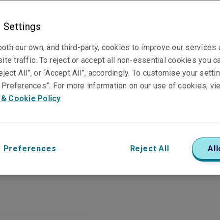
 Settings
oth our own, and third-party, cookies to improve our services
ite traffic. To reject or accept all non-essential cookies you c
eject All”, or “Accept All”, accordingly. To customise your sett
Preferences”. For more information on our use of cookies, vi
 & Cookie Policy
靈活配搭
 Preferences
Reject All
All