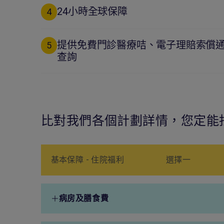
24小時全球保障
4
提供免費門診醫療咭、電子理賠索償
5
查詢
比對我們各個計劃詳情，您定能
基本保障 - 住院福利
選擇一
病房及膳食費