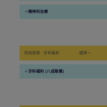
100% 因意外導致之附加海外
住院福利之最高賠
精神科治療
住院醫療保障，不包括中國、
兩倍
香港及澳門
精神科治療
50,000港元
(每保單年度計)
附加保障 - 牙科福利
選擇一
牙科福利 (八成賠償)
定期口腔檢查及洗牙
500港元
(每年一次，最高賠償額)
牙科X光及藥物
3,000港元