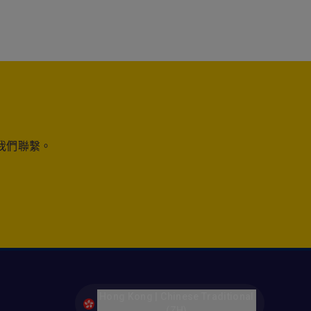
我們聯繫。
Hong Kong | Chinese Traditional
(ZH)