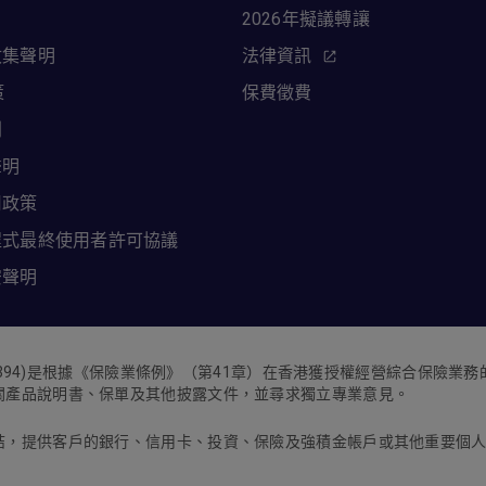
2026年擬議轉讓
收集聲明
法律資訊
策
保費徵費
則
聲明
用政策
程式最終使用者許可協議
安聲明
394)
是根據《保險業條例》（第
41
章）在香港獲授權經營綜合保險業務
關產品說明書、保單及其他披露文件，並尋求獨立專業意見。
結，提供客戶的銀行、信用卡、投資、保險及強積金帳戶或其他重要個