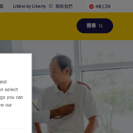
載
Libbie by Liberty
聯絡我們
HK | ZH
搜尋
 and
an select
ings you can
ew our