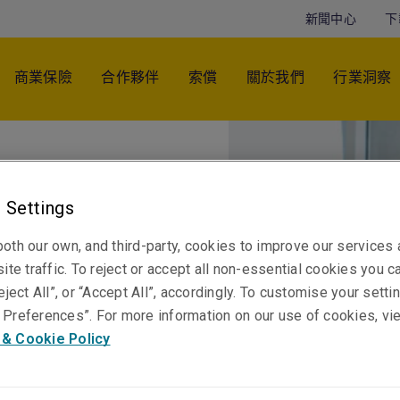
新聞中心
下
商業保險
合作夥伴
索償
關於我們
行業洞察
 Settings
oth our own, and third-party, cookies to improve our services
ite traffic. To reject or accept all non-essential cookies you c
eject All”, or “Accept All”, accordingly. To customise your sett
Preferences”. For more information on our use of cookies, vi
 & Cookie Policy