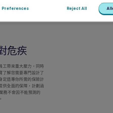
 Preferences
Reject All
All
對危疾
員工帶來重大壓力，同時
寶了解您需要專門設計了
身定造專你所需的保險計
提供全面的保障，計劃涵
保業務不會因不能預測的
。