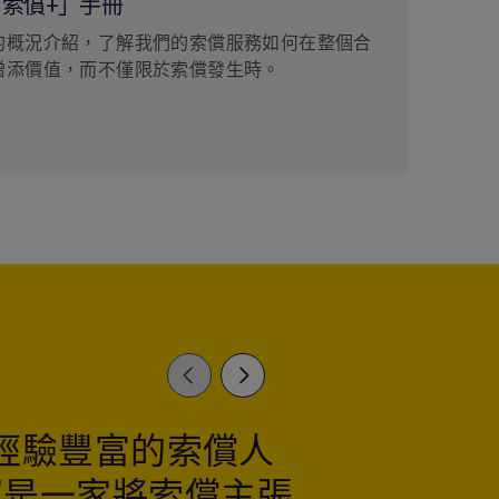
索償+」手冊
的概況介紹，了解我們的索償服務如何在整個合
增添價值，而不僅限於索償發生時。
Previous
Next
經驗豐富的索償人
「每當在
寶是一家將索償主張
保人和