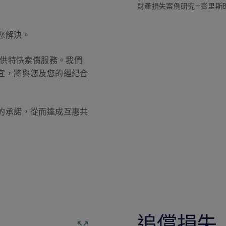
財產損失案例研究—彭里斯
您解決。
供特快索償服務。我們
宜，將與您及您的經紀合
的承諾，從而達成互惠共
追償損失