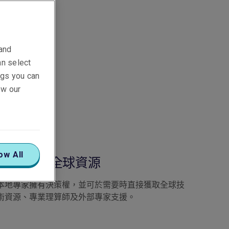
 and
an select
ings you can
ew our
ow All
本地授權 全球資源
本地專家擁有決策權，並可於需要時直接獲取全球技
術資源、專業理算師及外部專家支援。